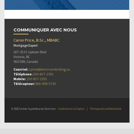
COMMUNIQUER AVEC NOUS
Caron Price, B.Sc., MBABC
Mortgage Expert
207-3531 Uptown Blvd
Victoria, BC
V8Z 0B9, Canada
Courriel:
cprice@dominionlending.ca
Téléphone:
250-857-2355
Mobile:
250-857-2355
Télécopieur:
866-908-5743
© 2026 Centres Hypothécaires Dominion
Conditions d’utilisation
|
Politique de confidentialité