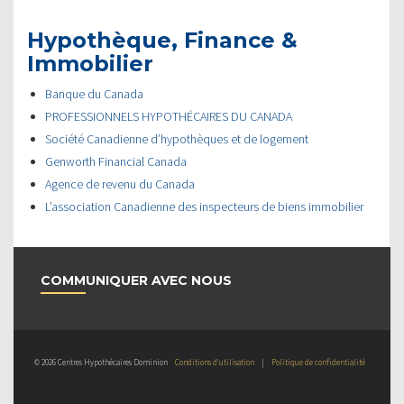
Hypothèque, Finance &
Immobilier
Banque du Canada
PROFESSIONNELS HYPOTHÉCAIRES DU CANADA
Société Canadienne d’hypothèques et de logement
Genworth Financial Canada
Agence de revenu du Canada
L’association Canadienne des inspecteurs de biens immobilier
COMMUNIQUER AVEC NOUS
© 2026 Centres Hypothécaires Dominion
Conditions d’utilisation
|
Politique de confidentialité